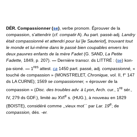
DÉR.
Compassionner (
se
)
, verbe pronom. Éprouver de la
compassion, s'attendrir (
cf. compatir
A). Au part. passé-adj.
Landry
était compassionné et attendri pour lui
[
le Sauteriot
],
trouvant tout
le monde et lui-même dans le passé bien coupables envers les
deux pauvres enfants de la mère Fadet
(G. SAND,
La Petite
Fadette,
1849, p. 207).
—
Dernière transcr. ds LITTRÉ : (
se
) kon-
res
pa-sioné.
—
1
attest.
ca
1450 part. passé, adj.
compassionné,
«
touché de compassion » (MONSTRELET,
Chronique,
vol. II, f° 147
ds LA CURNE); 1569
se compassionner,
« éprouver de la
re
compassion » (
Disc. des troubles adv. à Lyon,
Arch. cur., 1
sér.,
e
IV, 279 ds GDF.), limité au XVI
s. (HUG.), à nouveau en 1829
e
(BOISTE), considéré comme ,,vieux mot`` par
Lar. 19
; de
compassion,
dés.
-er.