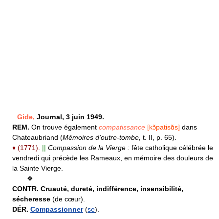
Gide,
Journal, 3 juin 1949.
REM.
On trouve également
compatissance
[kɔ̃patisɑ̃s]
dans
Chateaubriand (
Mémoires d'outre-tombe,
t. II, p. 65).
♦
(1771).
||
Compassion de la Vierge :
fête catholique célébrée le
vendredi qui précède les Rameaux, en mémoire des douleurs de
la Sainte Vierge.
❖
CONTR.
Cruauté, dureté, indifférence, insensibilité,
sécheresse
(de cœur).
DÉR.
Compassionner
(
se
).