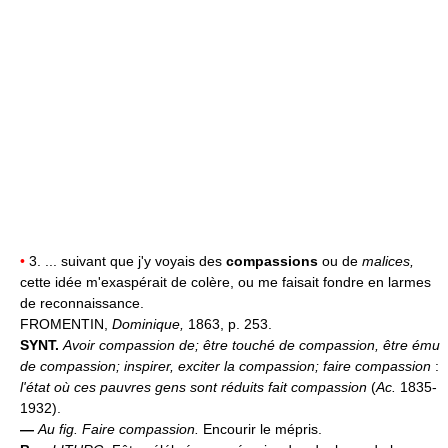
•
3. ... suivant que j'y voyais des
compassions
ou de
malices,
cette idée m'exaspérait de colère, ou me faisait fondre en larmes
de reconnaissance.
FROMENTIN,
Dominique,
1863, p. 253.
SYNT.
Avoir compassion de; être touché de compassion, être ému
de compassion; inspirer, exciter la compassion; faire compassion
:
l'état où ces pauvres gens sont réduits fait compassion
(
Ac.
1835-
1932).
—
Au fig.
Faire compassion.
Encourir le mépris.