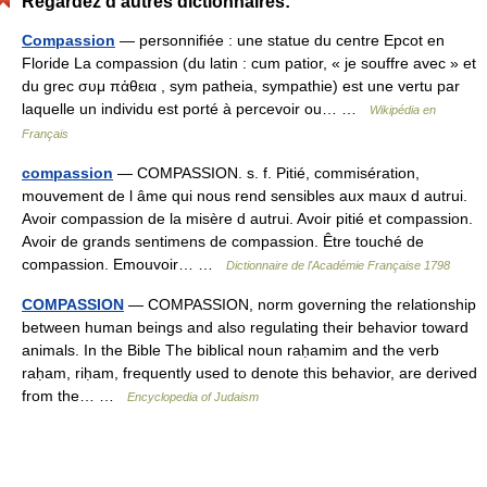
Regardez d'autres dictionnaires:
Compassion
— personnifiée : une statue du centre Epcot en
Floride La compassion (du latin : cum patior, « je souffre avec » et
du grec συμ πἀθεια , sym patheia, sympathie) est une vertu par
laquelle un individu est porté à percevoir ou… …
Wikipédia en
Français
compassion
— COMPASSION. s. f. Pitié, commisération,
mouvement de l âme qui nous rend sensibles aux maux d autrui.
Avoir compassion de la misère d autrui. Avoir pitié et compassion.
Avoir de grands sentimens de compassion. Être touché de
compassion. Emouvoir… …
Dictionnaire de l'Académie Française 1798
COMPASSION
— COMPASSION, norm governing the relationship
between human beings and also regulating their behavior toward
animals. In the Bible The biblical noun raḥamim and the verb
raḥam, riḥam, frequently used to denote this behavior, are derived
from the… …
Encyclopedia of Judaism