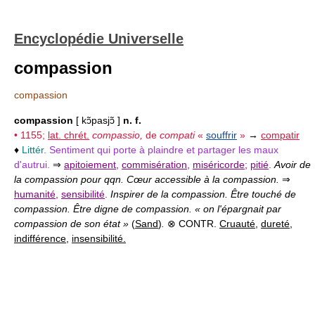
Encyclopédie Universelle
compassion
compassion
compassion
[ kɔ̃pasjɔ̃ ]
n. f.
• 1155;
lat. chrét.
compassio,
de
compati
«
souffrir
»
→
compatir
♦
Littér.
Sentiment qui porte à plaindre et partager les maux
d'autrui.
⇒
apitoiement
,
commisération
,
miséricorde
;
pitié
.
Avoir de
la compassion pour qqn. Cœur accessible à la compassion.
⇒
humanité
,
sensibilité
.
Inspirer de la compassion. Être touché de
compassion. Être digne de compassion. « on l'épargnait par
compassion de son état »
(
Sand
)
.
⊗ CONTR.
Cruauté
,
dureté
,
indifférence
,
insensibilité.