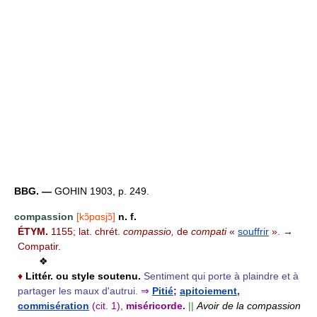
BBG. —
GOHIN 1903, p. 249.
compassion
[kɔ̃pɑsjɔ̃]
n. f.
ÉTYM.
1155; lat. chrét.
compassio,
de
compati
«
souffrir
». →
Compatir.
❖
♦
Littér. ou style soutenu.
Sentiment qui porte à plaindre et à
partager les maux d'autrui.
⇒
Pitié
;
apitoiement
,
commisération
(cit. 1),
miséricorde.
||
Avoir de la compassion