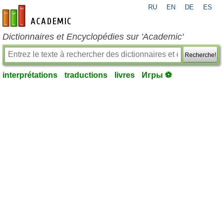
RU
EN
DE
ES
fr-academic.com
Dictionnaires et Encyclopédies sur 'Academic'
Recherche!
interprétations
traductions
livres
Игры ⚽