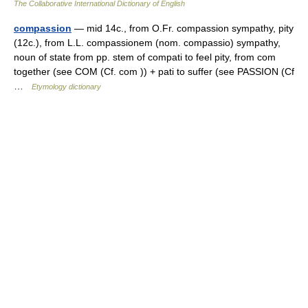
The Collaborative International Dictionary of English
compassion
— mid 14c., from O.Fr. compassion sympathy, pity
(12c.), from L.L. compassionem (nom. compassio) sympathy,
noun of state from pp. stem of compati to feel pity, from com
together (see COM (Cf. com )) + pati to suffer (see PASSION (Cf
…
Etymology dictionary