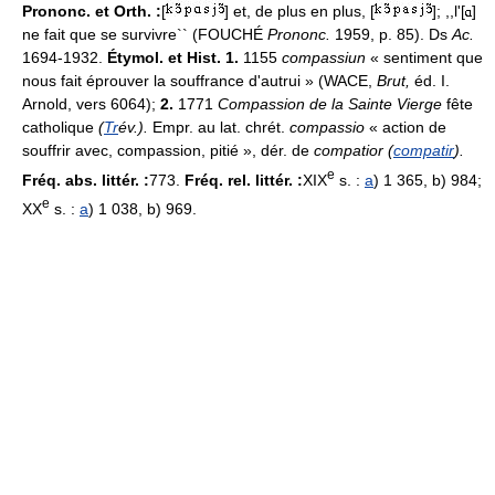
Prononc. et Orth. :
[
] et, de plus en plus, [
]; ,,l'[
]
ne fait que se survivre`` (FOUCHÉ
Prononc.
1959, p. 85). Ds
Ac.
1694-1932.
Étymol. et Hist. 1.
1155
compassiun
« sentiment que
nous fait éprouver la souffrance d'autrui » (WACE,
Brut,
éd. I.
Arnold, vers 6064);
2.
1771
Compassion de la Sainte Vierge
fête
catholique
(
Tr
év.).
Empr. au lat. chrét.
compassio
« action de
souffrir avec, compassion, pitié », dér. de
compatior (
compatir
).
e
Fréq. abs. littér. :
773.
Fréq. rel. littér. :
XIX
s. :
a
) 1 365, b) 984;
e
XX
s. :
a
) 1 038, b) 969.