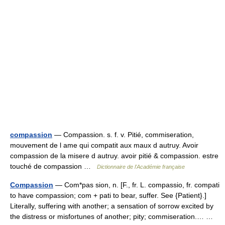
compassion
— Compassion. s. f. v. Pitié, commiseration,
mouvement de l ame qui compatit aux maux d autruy. Avoir
compassion de la misere d autruy. avoir pitié & compassion. estre
touché de compassion …
Dictionnaire de l'Académie française
Compassion
— Com*pas sion, n. [F., fr. L. compassio, fr. compati
to have compassion; com + pati to bear, suffer. See {Patient}.]
Literally, suffering with another; a sensation of sorrow excited by
the distress or misfortunes of another; pity; commiseration.… …