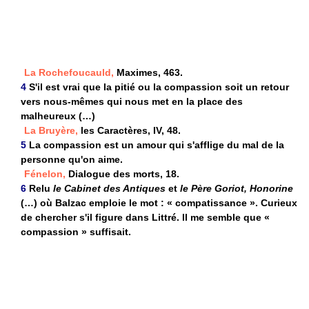
La Rochefoucauld,
Maximes, 463.
4
S'il est vrai que la pitié ou la compassion soit un retour
vers nous-mêmes qui nous met en la place des
malheureux (…)
La Bruyère,
les Caractères, IV, 48.
5
La compassion est un amour qui s'afflige du mal de la
personne qu'on aime.
Fénelon,
Dialogue des morts, 18.
6
Relu
le Cabinet des Antiques
et
le Père Goriot, Honorine
(…) où Balzac emploie le mot : « compatissance ». Curieux
de chercher s'il figure dans Littré. Il me semble que «
compassion » suffisait.