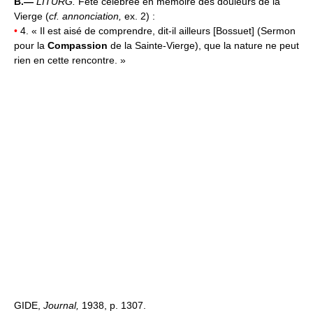
B.—
LITURG.
Fête célébrée en mémoire des douleurs de la
Vierge (
cf. annonciation,
ex. 2) :
•
4. « Il est aisé de comprendre, dit-il ailleurs [Bossuet] (Sermon
pour la
Compassion
de la Sainte-Vierge), que la nature ne peut
rien en cette rencontre. »
GIDE,
Journal,
1938, p. 1307.