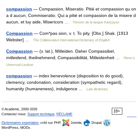
compassion
— Compassion, Miseratio. Pitié et compassion qu on
a d aucun, Commiseratio. Qui a pitié et compassion de la misere d
aucun, et luy aide, Misericors …
Thresor de la langue françoyse
Compassion
— Com*pas sion, v. t. To pity. [Obs.] Shak. [1913
Webster] …
The Collaborative International Dictionary of English
Compassion
— (v. lat.), Mitleiden. Daher Compassibel,
mitleidend, theilnehmend; Compassibilität, Mitleidenheit …
Pierer's
Universal-Lexikon
compassion
— index benevolence (disposition to do good),
clemency, condonation, consideration (sympathetic regard),
humanity (humaneness), indulgence …
Law dictionary
© Academic, 2000-2026
18+
Contactez-nous:
Support technique
,
RÉCLAME
Dictionnaires exportation
, créé sur PHP,
Joomla,
Drupal,
WordPress, MODx.